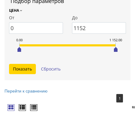
Подбор параметров
ЦЕНА
От
До
0.00
1 152.00
Перейти к сравнению
1
ш
ш
ш
ш
ш
ш
ш
ш
ш
ш
ш
ш