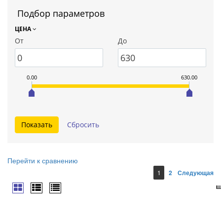
Подбор параметров
ЦЕНА
От
До
0.00
630.00
Перейти к сравнению
1
2
Следующая
ш
ш
ш
ш
ш
ш
ш
ш
ш
ш
ш
ш
ш
ш
ш
ш
ш
ш
ш
ш