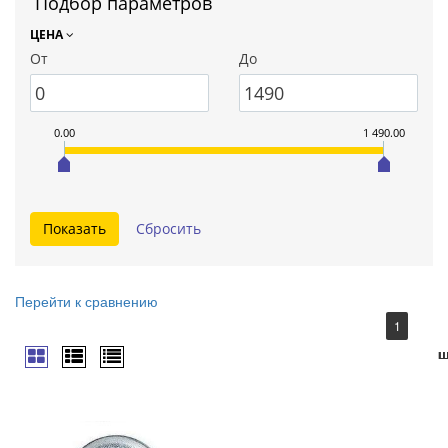
Подбор параметров
ЦЕНА
От
До
0.00
1 490.00
Перейти к сравнению
1
ш
ш
ш
ш
ш
ш
ш
ш
ш
ш