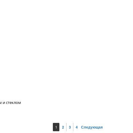
м и стеклом
1
2
3
4
Следующая