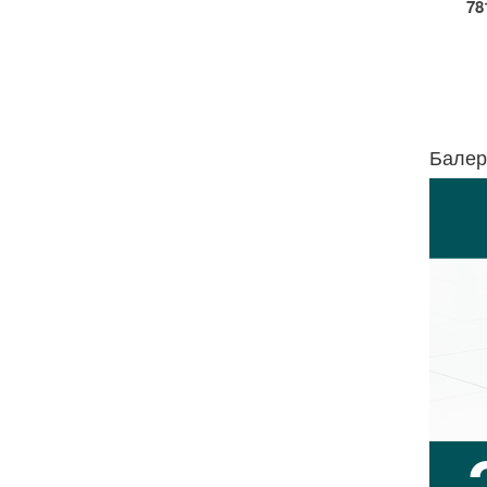
78
Балер