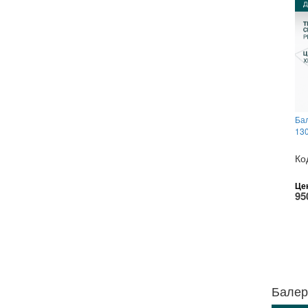
Бал
13
Ко
Це
95
Балер