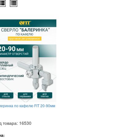
леринка по кафелю FIT 20-90мм
д товара: 16530
на: