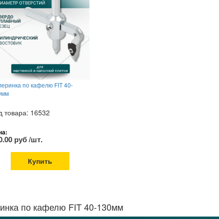
еринка по кафелю FIT 40-
0мм
д товара: 16532
на:
0.00 руб /шт.
Купить
инка по кафелю FIT 40-130мм