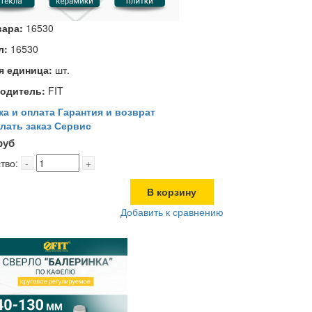
вара:
16530
л:
16530
я единица:
шт.
одитель:
FIT
ка и оплата
Гарантия и возврат
лать заказ
Сервис
руб
тво:
-
+
В корзину
Добавить к сравнению