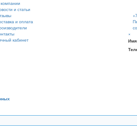
 компании
овости и статьи
тзывы
+7
оставка и оплата
П
роизводители
с
онтакты
×
ичный кабинет
Имя
Тел
нных