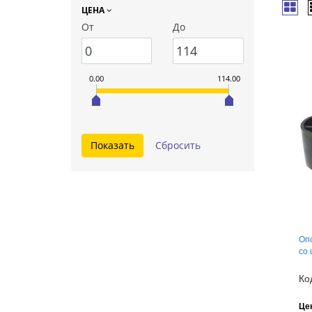
ЦЕНА
От
До
0.00
114.00
Оп
со
Ко
Це