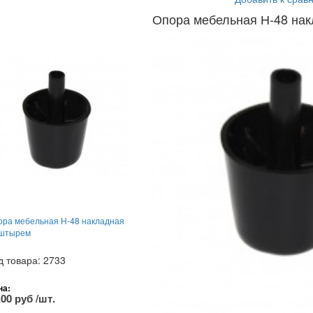
Опора мебельная Н-48 на
ора мебельная Н-48 накладная
 штырем
д товара: 2733
на:
.00 руб /шт.