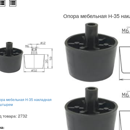
Опора мебельная Н-35 на
ора мебельная Н-35 накладная
 штырем
д товара: 2732
на: