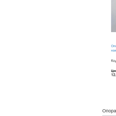
Оп
на
Ко
Це
12
Опора