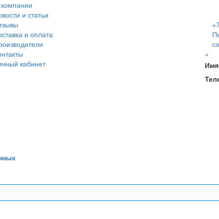
 компании
овости и статьи
тзывы
+7
оставка и оплата
П
роизводители
с
онтакты
×
ичный кабинет
Имя
Тел
нных