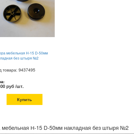
ора мебельная Н-15 D-50мм
кладная без штыря №2
д товара: 9437495
на:
.00 руб /шт.
Купить
 мебельная Н-15 D-50мм накладная без штыря №2