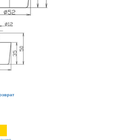
озврат
нению