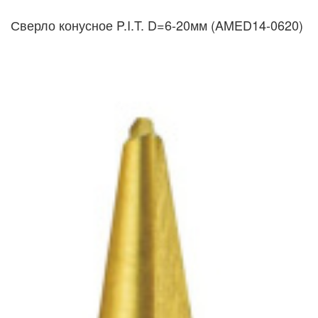
Сверло конусное P.I.T. D=6-20мм (AMED14-0620)