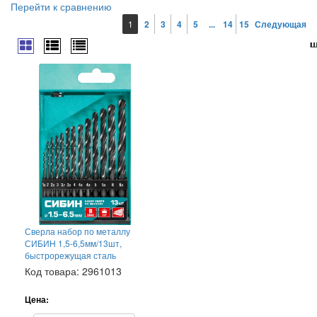
Перейти к сравнению
1
2
3
4
5
...
14
15
Следующая
ш
ш
ш
ш
ш
ш
ш
ш
ш
ш
ш
ш
ш
ш
ш
ш
ш
ш
Сверла набор по металлу
СИБИН 1,5-6,5мм/13шт,
быстрорежущая сталь
Код товара: 2961013
Цена: