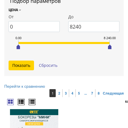
Подбор параметров
ЦЕНА
От
До
0.00
8 240.00
Перейти к сравнению
1
2
3
4
5
...
7
8
Следующая
ш
ш
ш
ш
ш
ш
ш
ш
ш
ш
ш
ш
ш
ш
ш
ш
ш
ш
ш
ш