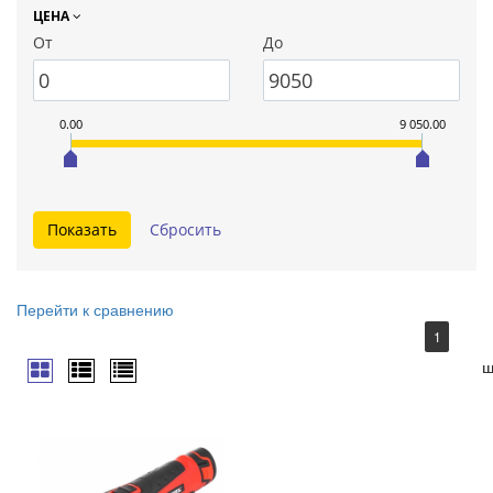
ЦЕНА
От
До
0.00
9 050.00
Перейти к сравнению
1
ш
ш