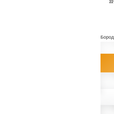
22
Бород