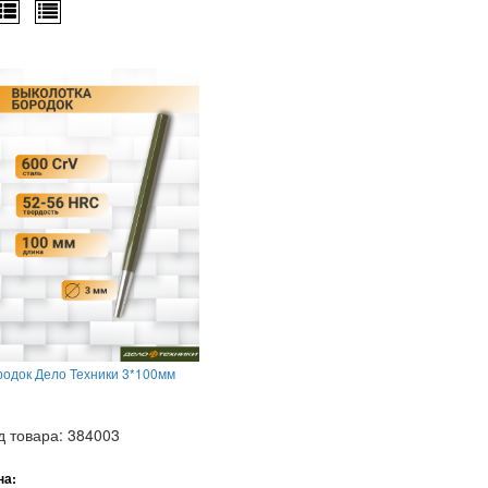
родок Дело Техники 3*100мм
д товара: 384003
на: