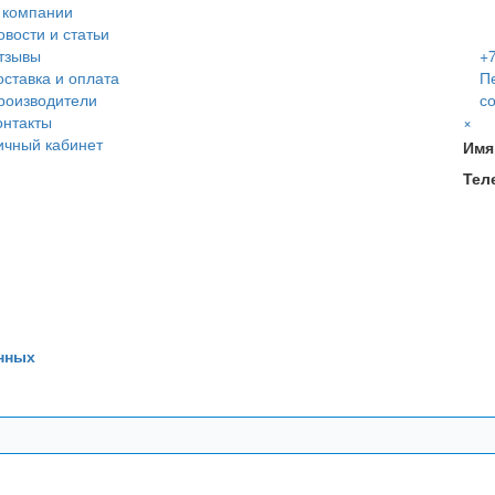
 компании
овости и статьи
тзывы
+7
оставка и оплата
П
роизводители
с
онтакты
×
ичный кабинет
Имя
Тел
нных