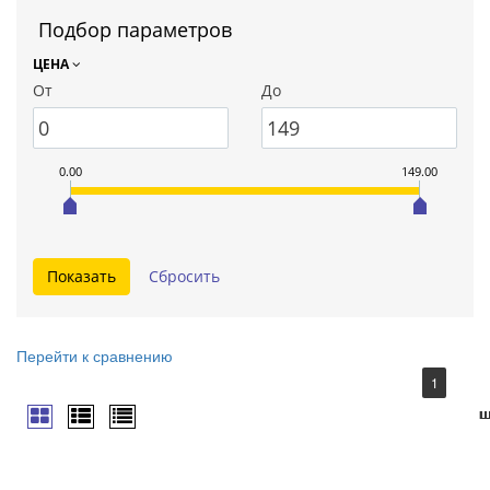
Подбор параметров
ЦЕНА
От
До
0.00
149.00
Перейти к сравнению
1
ш
ш
ш
ш
ш
ш
ш
ш
ш
ш
ш