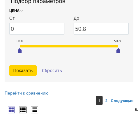
Подбор параметров
ЦЕНА
От
До
0.00
50.80
Перейти к сравнению
1
2
Следующая
ш
ш
ш
ш
ш
ш
ш
ш
ш
ш
ш
ш
ш
ш
ш
ш
ш
ш
ш
ш
ш