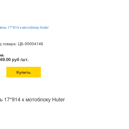
ень 17*914 к мотоблоку Huter
д товара: ЦБ-00004146
на:
669.00 руб /шт.
Купить
ь 17*914 к мотоблоку Huter