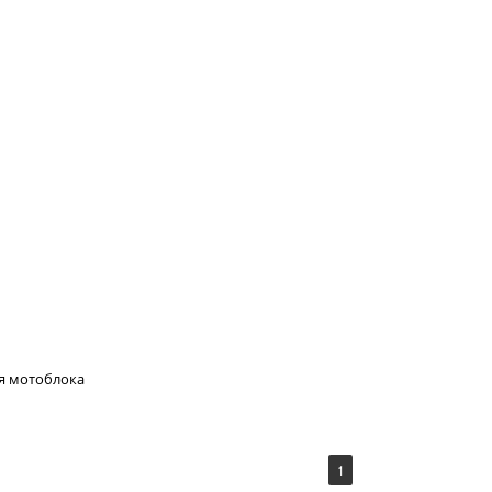
я мотоблока
1