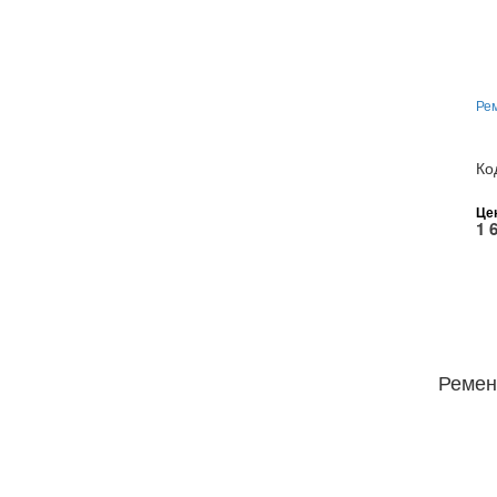
Рем
Ко
Це
1 
Ремен