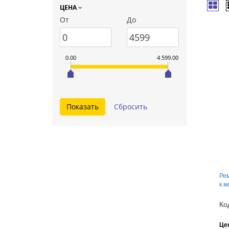
ЦЕНА
От
До
0.00
4 599.00
Ре
к м
Ко
Це