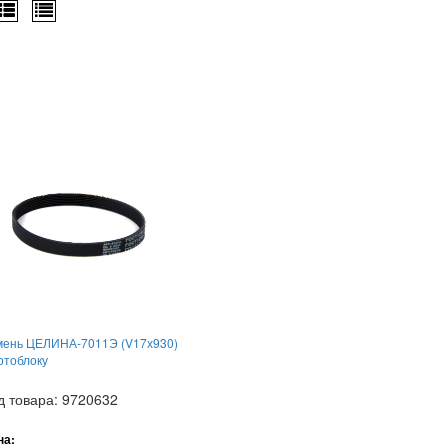
мень ЦЕЛИНА-7011Э (V17х930)
отоблоку
д товара: 9720632
на: