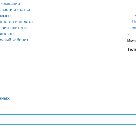
 компании
овости и статьи
тзывы
+7
оставка и оплата
П
роизводители
с
онтакты
×
ичный кабинет
Имя
Тел
нных