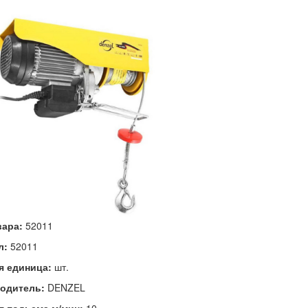
вара:
52011
л:
52011
я единица:
шт.
одитель:
DENZEL
т подьема,м/мин:
10