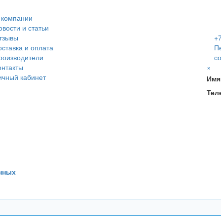
 компании
овости и статьи
тзывы
+7
оставка и оплата
П
роизводители
с
онтакты
×
ичный кабинет
Имя
Тел
нных