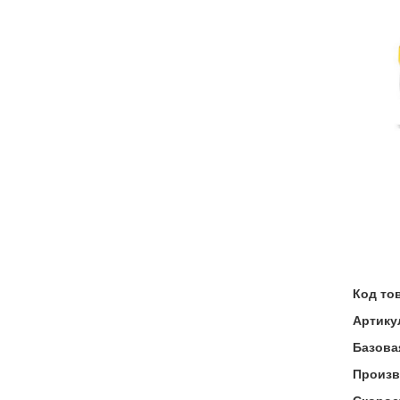
Код то
Артику
Базова
Произв
Скорос