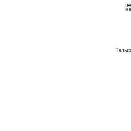
Це
9 
Тельф