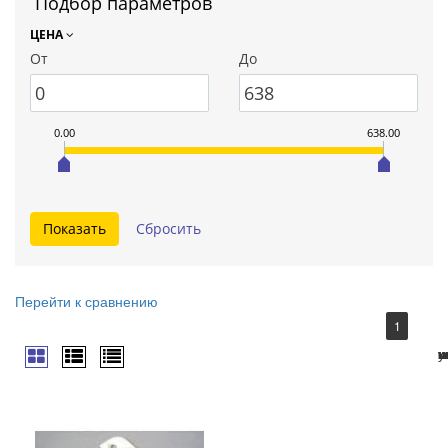
Подбор параметров
ЦЕНА
От
До
0.00
638.00
Перейти к сравнению
1
ш
ш
ш
ш
к
к
ш
у
ш
ш
ш
к
ш
ш