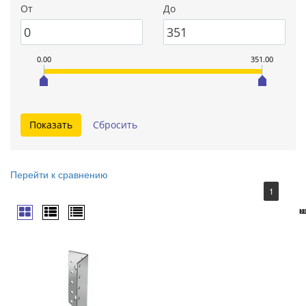
От
До
0.00
351.00
Перейти к сравнению
1
ш
ш
ш
ш
ш
ш
ш
ш
ш
ш
ш
к
ш
ш