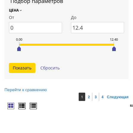
Подбор параметров
ЦЕНА
От
До
0.00
12.40
Перейти к сравнению
1
2
3
4
Следующая
ш
ш
ш
ш
ш
ш
ш
ш
ш
ш
ш
ш
ш
ш
ш
ш
ш
ш
ш
ш
ш