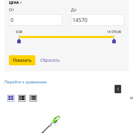
ЦЕНА
От
До
0.00
14 570.00
Перейти к сравнению
1
ш