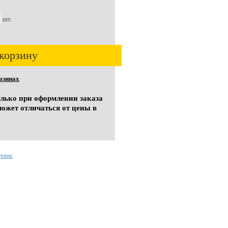
шт.
корзину
азинах
олько при оформлении заказа
может отличаться от цены в
ервис