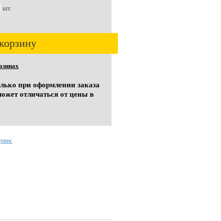
шт.
корзину
азинах
олько при оформлении заказа
может отличаться от цены в
ервис