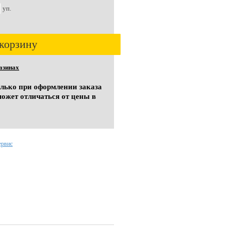
уп.
корзину
азинах
олько при оформлении заказа
может отличаться от цены в
ервис