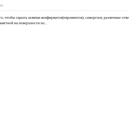
вы
го, чтобы скрыть шляпки конфирматов(евровинтов), саморезов, различные отв
заметной на поверхности по...