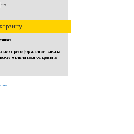
шт.
корзину
азинах
олько при оформлении заказа
может отличаться от цены в
ервис