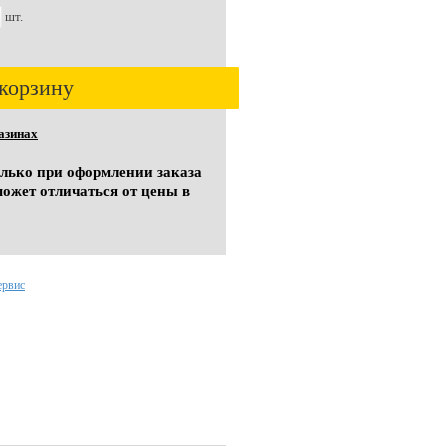
шт.
корзину
азинах
олько при оформлении заказа
может отличаться от цены в
ервис