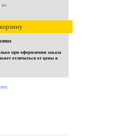
шт.
корзину
азинах
олько при оформлении заказа
может отличаться от цены в
ервис