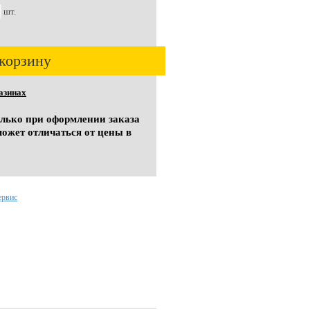
шт.
корзину
азинах
олько при оформлении заказа
может отличаться от цены в
ервис