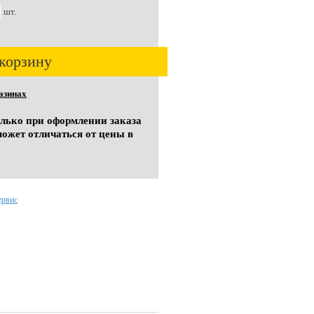
шт.
корзину
азинах
олько при оформлении заказа
может отличаться от цены в
ервис