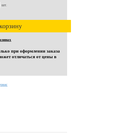
шт.
корзину
азинах
олько при оформлении заказа
может отличаться от цены в
ервис