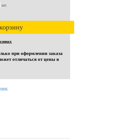
шт.
корзину
азинах
олько при оформлении заказа
может отличаться от цены в
ервис