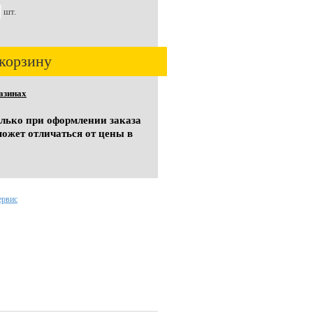
шт.
корзину
азинах
олько при оформлении заказа
может отличаться от цены в
ервис