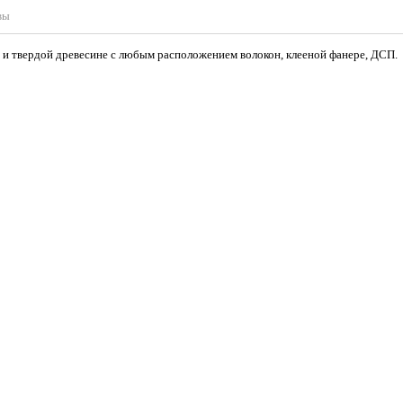
вы
й и твердой древесине с любым расположением волокон, клееной фанере, ДСП.