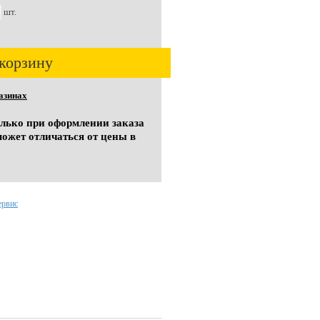
шт.
корзину
азинах
олько при оформлении заказа
может отличаться от цены в
ервис