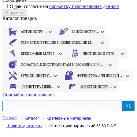
Сообщение
Я даю согласие на
обработку персональных данных
Каталог товаров
АВТОИНСТРУМЕНТ
БЕНЗОИНСТРУМЕНТ
ГЕРМЕТИЗИРУЮЩИЕ И СКЛЕИВАЮЩИЕ МАТЕРИАЛЫ
КРЕПЕЖНЫЕ МАТЕРИАЛЫ
ЛЕСТНИЦЫ И СТРЕМЯНКИ
ОСНАСТКА К ИНСТРУМЕНТАМ И РАСХОДНЫЕ МАТЕРИАЛЫ
РУЧНОЙ ИНСТРУМЕНТ
ФУРНИТУРА ДЛЯ ДВЕРЕЙ И ОКОН
ФУРНИТУРА МЕБЕЛЬНАЯ
ЭЛЕКТРОИНСТРУМЕНТ
Полный каталог товаров
Главная
Каталог
Крепежные материалы
Шплинты, штифты
Штифт цилиндрический 6* 50 DIN7