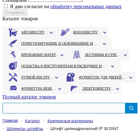
Сообщение
Я даю согласие на
обработку персональных данных
Каталог товаров
АВТОИНСТРУМЕНТ
БЕНЗОИНСТРУМЕНТ
ГЕРМЕТИЗИРУЮЩИЕ И СКЛЕИВАЮЩИЕ МАТЕРИАЛЫ
КРЕПЕЖНЫЕ МАТЕРИАЛЫ
ЛЕСТНИЦЫ И СТРЕМЯНКИ
ОСНАСТКА К ИНСТРУМЕНТАМ И РАСХОДНЫЕ МАТЕРИАЛЫ
РУЧНОЙ ИНСТРУМЕНТ
ФУРНИТУРА ДЛЯ ДВЕРЕЙ И ОКОН
ФУРНИТУРА МЕБЕЛЬНАЯ
ЭЛЕКТРОИНСТРУМЕНТ
Полный каталог товаров
Главная
Каталог
Крепежные материалы
Шплинты, штифты
Штифт цилиндрический 3* 30 DIN7