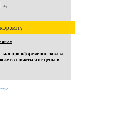
пар
корзину
азинах
олько при оформлении заказа
может отличаться от цены в
ервис