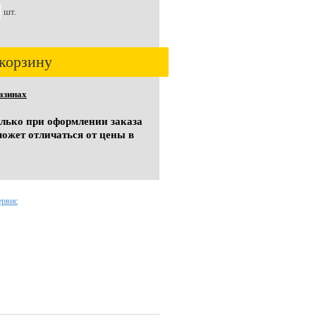
шт.
корзину
азинах
олько при оформлении заказа
может отличаться от цены в
ервис