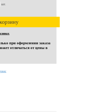
шт.
корзину
азинах
олько при оформлении заказа
может отличаться от цены в
ервис