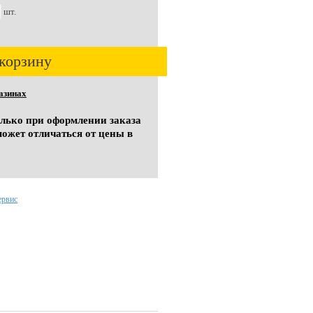
шт.
корзину
азинах
олько при оформлении заказа
может отличаться от цены в
ервис