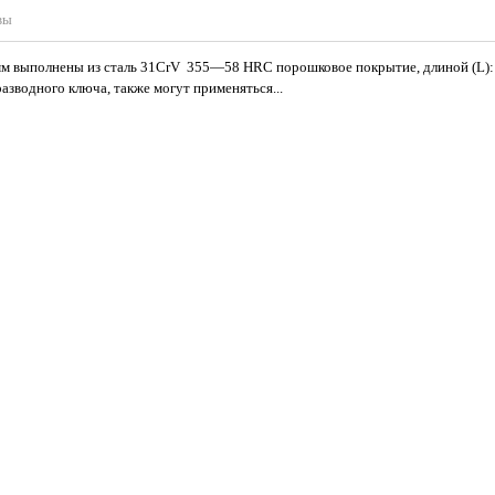
вы
 выполнены из сталь 31CrV 355—58 HRC порошковое покрытие, длиной (L): 2
разводного ключа, также могут применяться...