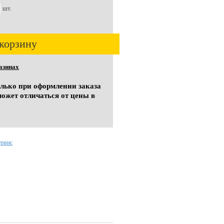
шт.
корзину
азинах
олько при оформлении заказа
может отличаться от цены в
ервис