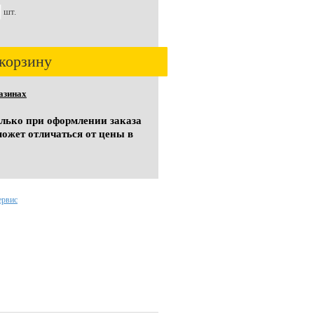
шт.
корзину
азинах
олько при оформлении заказа
может отличаться от цены в
ервис