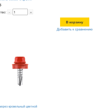
б
тво:
-
+
В корзину
Добавить к сравнению
морез кровельный цветной