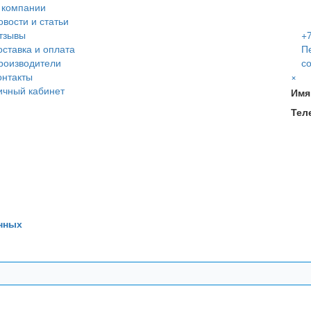
 компании
овости и статьи
тзывы
+7
оставка и оплата
П
роизводители
с
онтакты
×
ичный кабинет
Имя
Тел
нных