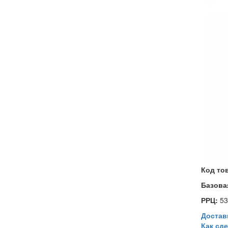
Код то
Базова
РРЦ:
53
Достав
Как сде