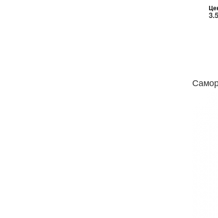
Це
3.
Самор