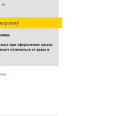
шт.
корзину
азинах
олько при оформлении заказа
может отличаться от цены в
ервис