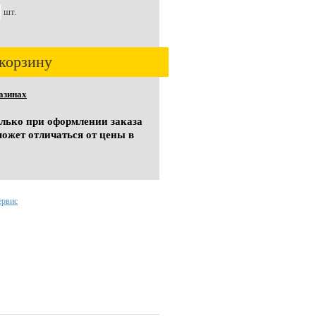
шт.
корзину
азинах
олько при оформлении заказа
может отличаться от цены в
ервис