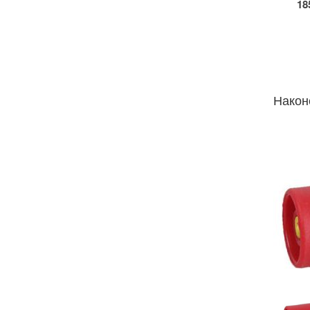
18
Након