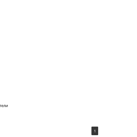
тели
1