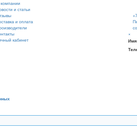
 компании
овости и статьи
тзывы
+7
оставка и оплата
П
роизводители
с
онтакты
×
ичный кабинет
Имя
Тел
нных