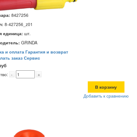
вара:
8427256
л:
8-427256_z01
я единица:
шт.
одитель:
GRINDA
ка и оплата
Гарантия и возврат
лать заказ
Сервис
руб
тво:
-
+
В корзину
Добавить к сравнению