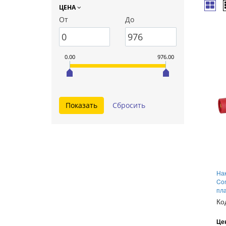
ЦЕНА
От
До
0.00
976.00
Нак
Con
пл
Ко
Це