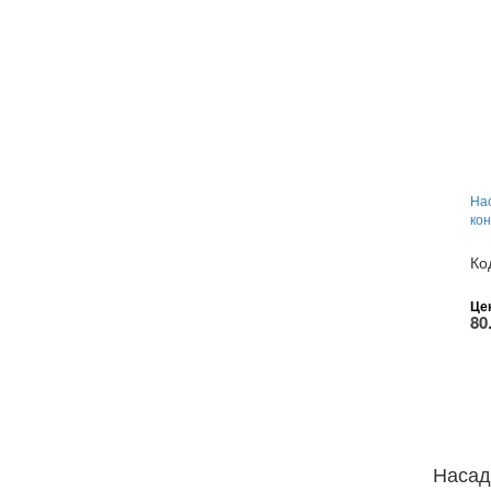
На
ко
Ко
Це
80
Насад