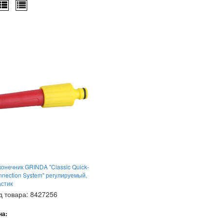
онечник GRINDA "Classic Quick-
nection System" регулируемый,
астик
д товара: 8427256
на: