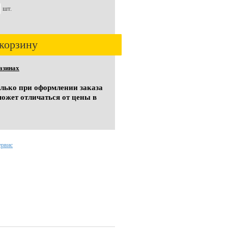
шт.
корзину
азинах
олько при оформлении заказа
может отличаться от цены в
ервис