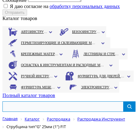
Сообщение
Я даю согласие на
обработку персональных данных
Каталог товаров
АВТОИНСТРУМЕНТ
БЕНЗОИНСТРУМЕНТ
ГЕРМЕТИЗИРУЮЩИЕ И СКЛЕИВАЮЩИЕ МАТЕРИАЛЫ
КРЕПЕЖНЫЕ МАТЕРИАЛЫ
ЛЕСТНИЦЫ И СТРЕМЯНКИ
ОСНАСТКА К ИНСТРУМЕНТАМ И РАСХОДНЫЕ МАТЕРИАЛЫ
РУЧНОЙ ИНСТРУМЕНТ
ФУРНИТУРА ДЛЯ ДВЕРЕЙ И ОКОН
ФУРНИТУРА МЕБЕЛЬНАЯ
ЭЛЕКТРОИНСТРУМЕНТ
Полный каталог товаров
Главная
Каталог
Распродажа
Распродажа Инструмент
Струбцина тип"G" 25мм (1") FIT