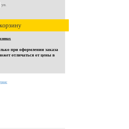
уп.
корзину
азинах
олько при оформлении заказа
может отличаться от цены в
ервис