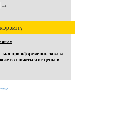
шт.
корзину
азинах
олько при оформлении заказа
может отличаться от цены в
ервис