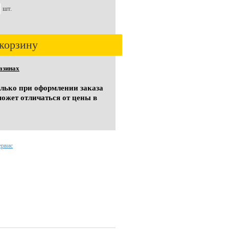
шт.
корзину
азинах
олько при оформлении заказа
может отличаться от цены в
ервис