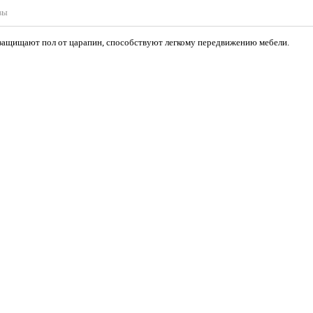
вы
защищают пол от царапин, способствуют легкому передвижению мебели.