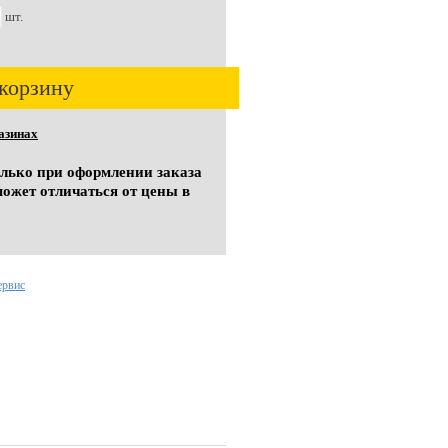
шт.
корзину
азинах
олько при оформлении заказа
может отличаться от цены в
ервис