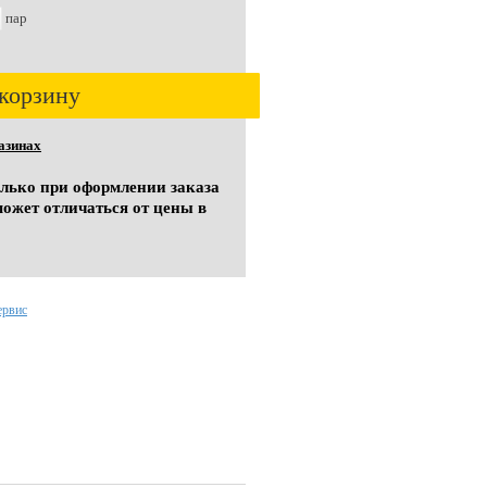
пар
корзину
азинах
олько при оформлении заказа
может отличаться от цены в
ервис