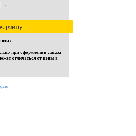
шт.
корзину
азинах
олько при оформлении заказа
может отличаться от цены в
ервис